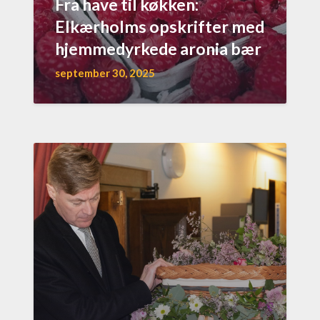
Fra have til køkken:
Elkærholms opskrifter med
hjemmedyrkede aronia bær
september 30, 2025