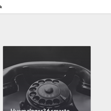
ik
Hvem ringer? 6 smarte