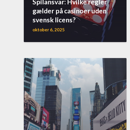
Spilansvar: Hvilke regler
gælder på casinoer uden
svensk licens?
oktober 6, 2025