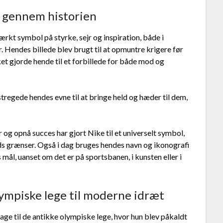
n gennem historien
kt symbol på styrke, sejr og inspiration, både i
 Hendes billede blev brugt til at opmuntre krigere før
lket gjorde hende til et forbillede for både mod og
stregede hendes evne til at bringe held og hæder til dem,
 og opnå succes har gjort Nike til et universelt symbol,
s grænser. Også i dag bruges hendes navn og ikonografi
s mål, uanset om det er på sportsbanen, i kunsten eller i
lympiske lege til moderne idræt
bage til de antikke olympiske lege, hvor hun blev påkaldt