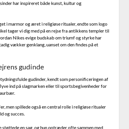
inder har inspireret både kunst, kultur og
get i marmor og æret i religiøse ritualer, endte som logo
el tager vi dig med på en rejse fra antikkens templer til
hvordan Nikes evige budskab om triumf og styrke har
stadig vækker genklang, uanset om den findes på et
ejrens gudinde
tydningsfulde gudinder, kendt som personificeringen af
t flyve ind på slagmarken eller til sportsbegivenheder for
laurbær.
, men spillede også en central rolle i religiøse ritualer
eld og succes.
ne støttede en sag, og hun optræder ofte sammen med