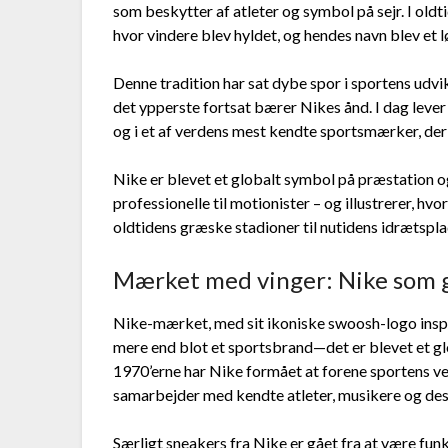
som beskytter af atleter og symbol på sejr. I old
hvor vindere blev hyldet, og hendes navn blev et 
Denne tradition har sat dybe spor i sportens udvi
det ypperste fortsat bærer Nikes ånd. I dag leve
og i et af verdens mest kendte sportsmærker, der
Nike er blevet et globalt symbol på præstation og 
professionelle til motionister – og illustrerer, 
oldtidens græske stadioner til nutidens idrætspla
Mærket med vinger: Nike som g
Nike-mærket, med sit ikoniske swoosh-logo inspir
mere end blot et sportsbrand—det er blevet et glo
1970’erne har Nike formået at forene sportens 
samarbejder med kendte atleter, musikere og des
Særligt sneakers fra Nike er gået fra at være funk