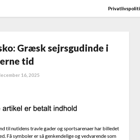
Privatlivspolit
ssko: Græsk sejrsgudinde i
erne tid
december 16, 2025
d til nutidens travle gader og sportsarenaer har billedet
thed. Få symboler er så genkendelige og vedvarende som