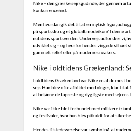
Nike – den græske sejrsgudinde, der gennem årtus
konkurrenceånd.
Men hvordan gik det til, at en mytisk figur, udhug
på sportssko og et globalt modeikon? I denne artik
nutidens sportsverden. Undervejs udforsker vi, 
udviklet sig – og hvorfor hendes vingede silhuet 
gammelt relief eller på moderne sneakers.
Nike i oldtidens Grækenland: S
I oldtidens Grækenland var Nike en af de mest be
sejr. Hun blev ofte afbildet med vinger, klar til a
at belønne de tapreste og dygtigste med sejrens 
Nike var ikke blot forbundet med militære triumfer
og festivaler, hvor hun blev påkaldt for at sikre h
Hendes tilstedeværelse var symbol på, at guder