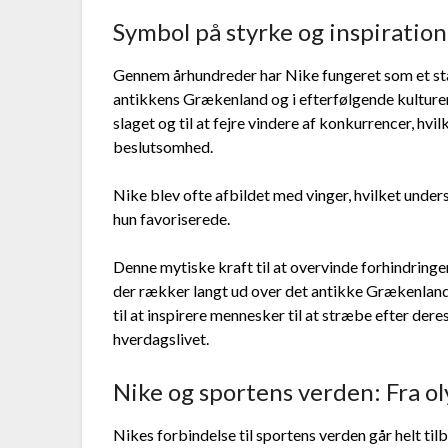
Symbol på styrke og inspiratio
Gennem århundreder har Nike fungeret som et stær
antikkens Grækenland og i efterfølgende kulturer.
slaget og til at fejre vindere af konkurrencer, hvi
beslutsomhed.
Nike blev ofte afbildet med vinger, hvilket under
hun favoriserede.
Denne mytiske kraft til at overvinde forhindringer
der rækker langt ud over det antikke Grækenland
til at inspirere mennesker til at stræbe efter dere
hverdagslivet.
Nike og sportens verden: Fra o
Nikes forbindelse til sportens verden går helt til