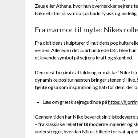
Zeus eller Athena, hvor hun overrækker sejrens t
Nike et stærkt symbol på både fysisk og åndelig 
Fra marmor til myte: Nikes roll
Fra oldtidens skulpturer til nutidens popkulturell
verden. Allerede i det 5. århundrede f.Kr. blev h
et levende symbol på sejrens kraft og skønhed.
Den mest berømte afbildning er måske “Nike fra
dynamiske positur næsten bringer stenen til live
tjente også som inspiration og håb for dem, der 
Læs om græsk sejrsgudinde på
https://hjorri
Gennem tiden har Nike bevaret sin tilstedeværelse
– fra klassiske relieffer til moderne malerier og 
understreger, hvordan Nikes billede fortsat appel