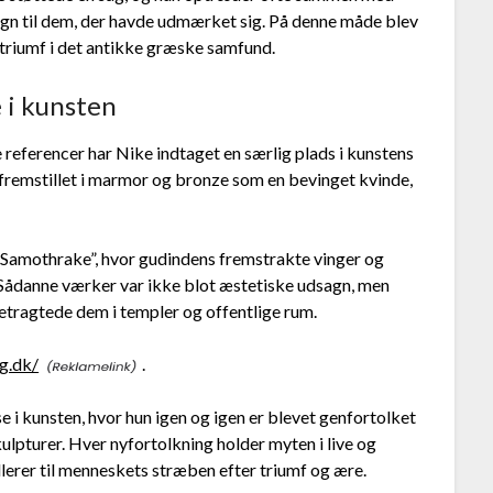
egn til dem, der havde udmærket sig. På denne måde blev
triumf i det antikke græske samfund.
e i kunsten
e referencer har Nike indtaget en særlig plads i kunstens
un fremstillet i marmor og bronze som en bevinget kvinde,
 Samothrake”, hvor gudindens fremstrakte vinger og
. Sådanne værker var ikke blot æstetiske udsagn, men
betragtede dem i templer og offentlige rum.
ng.dk/
.
 i kunsten, hvor hun igen og igen er blevet genfortolket
skulpturer. Hver nyfortolkning holder myten i live og
lerer til menneskets stræben efter triumf og ære.