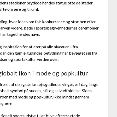
tidens stadioner prydede hendes statue ofte de steder,
løfte om ære og triumf.
kling, hvor ideen om fair konkurrence og stræben efter
r arven videre, både i sportsbegivenhedernes ceremonier
 har taget hendes navn.
inspiration for atleter på alle niveauer – fra
hvordan den gamle gudindes betydning har bevæget sig fra
dser og sportskultur verden over.
lobalt ikon i mode og popkultur
eret af den græske sejrsgudindes vinger, er i dag langt
balt symbol på succes, stil og selvudfoldelse. Siden
verden med mode og popkultur, ikke mindst gennem
ignere.
tionelt sportsudstyr til at blive eftertragtede