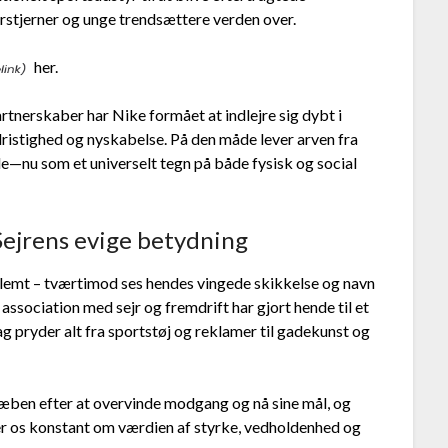
stjerner og unge trendsættere verden over.
her.
nerskaber har Nike formået at indlejre sig dybt i
ristighed og nyskabelse. På den måde lever arven fra
e—nu som et universelt tegn på både fysisk og social
Sejrens evige betydning
glemt – tværtimod ses hendes vingede skikkelse og navn
association med sejr og fremdrift har gjort hende til et
ag pryder alt fra sportstøj og reklamer til gadekunst og
ræben efter at overvinde modgang og nå sine mål, og
er os konstant om værdien af styrke, vedholdenhed og