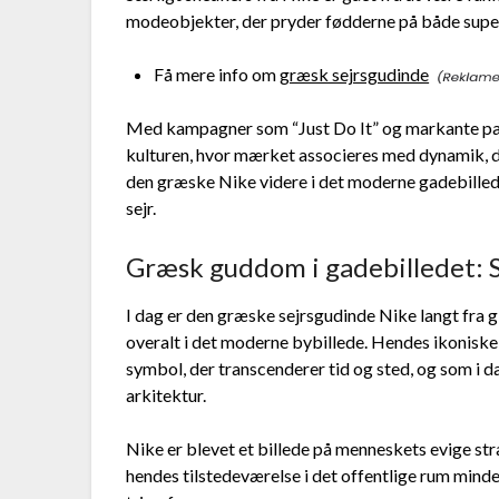
modeobjekter, der pryder fødderne på både super
Få mere info om
græsk sejrsgudinde
Med kampagner som “Just Do It” og markante part
kulturen, hvor mærket associeres med dynamik, d
den græske Nike videre i det moderne gadebilled
sejr.
Græsk guddom i gadebilledet: 
I dag er den græske sejrsgudinde Nike langt fra 
overalt i det moderne bybillede. Hendes ikoniske 
symbol, der transcenderer tid og sted, og som i d
arkitektur.
Nike er blevet et billede på menneskets evige st
hendes tilstedeværelse i det offentlige rum mind