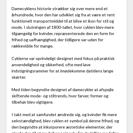
Damecyklens historie strækker sig over mere end et
århundrede, hvor den har udviklet sig fra at være et rent
funktionelt transportmiddel til at blive et ikon for stil og
mode. I slutningen af 1800-tallet, hvor cyklen blev mere
tilgængelig for kvinder, repræsenterede den en form for
frihed og uafhængighed, der tidligere var uden for
rækkevidde for mange.
Cyklerne var oprindeligt designet med fokus på praktisk
anvendelighed og sikkerhed, ofte med lave
indstigningsrammer for at imødekomme datidens lange
skørter.
Med tiden begyndte designet af damecykler at afspejle
skiftende mode- og stiltrends, hvor farver, former og
tilbehør blev vigtigere.
I takt med at samfundet ændrede sig, og kvinder fik mere
selvstændighed, blev cyklen et symbol på denne frihed, og
den begyndte at inkorporere æstetiske elementer, der