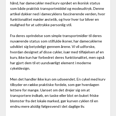
hånd, har damecykler med kurv opnået en ikonisk status
som både praktisk transportmiddel og modeudtryk. Denne
artikel dykker ned i damecyklens fascinerende verden, hvor
funktionalitet møder æstetik, og hvor hver tur bliver en
mulighed for at udtrykke personlig stil.
Fra deres oprindelse som simple transportmidler til deres
nuværende status som stilfulde ikoner, har damecyklerne
udviklet sig betydeligt gennem årene. Vi vil udforske,
hvordan designet af disse cykler, især med tilføjelsen af en
kurv, ikke kun har forbedret deres funktionalitet, men også
har gjort dem til et uundværligt element i moderne
cykeldesign.
Men det handler ikke kun om udseendet. En cykel med kurv
tilbyder en række praktiske fordele, som gør hverdagen
lettere for mange. Uanset om det drejer sig om at
transportere indkøb, en taske eller blot en buket friske
blomster fra det lokale marked, gør kurven cyklen til en
endnu mere alsidig følgesvend i det daglige liv.