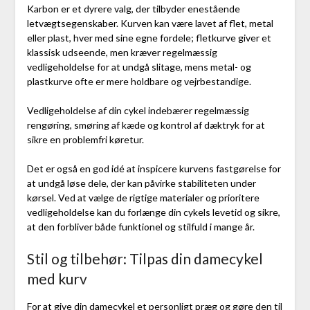
Karbon er et dyrere valg, der tilbyder enestående
letvægtsegenskaber. Kurven kan være lavet af flet, metal
eller plast, hver med sine egne fordele; fletkurve giver et
klassisk udseende, men kræver regelmæssig
vedligeholdelse for at undgå slitage, mens metal- og
plastkurve ofte er mere holdbare og vejrbestandige.
Vedligeholdelse af din cykel indebærer regelmæssig
rengøring, smøring af kæde og kontrol af dæktryk for at
sikre en problemfri køretur.
Det er også en god idé at inspicere kurvens fastgørelse for
at undgå løse dele, der kan påvirke stabiliteten under
kørsel. Ved at vælge de rigtige materialer og prioritere
vedligeholdelse kan du forlænge din cykels levetid og sikre,
at den forbliver både funktionel og stilfuld i mange år.
Stil og tilbehør: Tilpas din damecykel
med kurv
For at give din damecykel et personligt præg og gøre den til