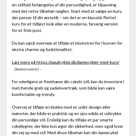
en stilfuld forlængelse af din personlighed, er tilpasning
med det rette tilbehør nøglen. Start med at vælge en kurv,
der passer til din æstetik – om det er en klassisk flettet
kurv for et tidløst look eller en moderne, farverig version
for et frisk pust.
Du kan også overveje at tilføje et blomstret for i kurven for
ekstra charme og funktionalitet.
Læs mere på https://paulicykler.dk/damecykler-med-kurv/
.
For yderligere at fremhæve din cykels stil, kan du investere i
matchende greb og sadelovertræk, som både kan være
komfortable og trendy.
Overvej at tilføje en klokke med et unikt design eller
mønster, der både er praktisk og en sjov måde at udtrykke
din personlige stil. Endelig kan du tilføje et par smarte
cykellygter, der ikke kun øger din sikkerhed, men også lyser
din vej op med stil. Med disse tilbehør kan din damecykel