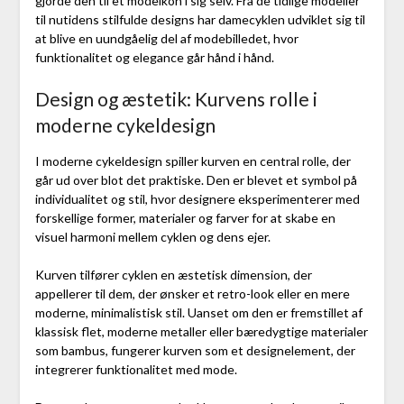
gjorde den til et modeikon i sig selv. Fra de tidlige modeller
til nutidens stilfulde designs har damecyklen udviklet sig til
at blive en uundgåelig del af modebilledet, hvor
funktionalitet og elegance går hånd i hånd.
Design og æstetik: Kurvens rolle i
moderne cykeldesign
I moderne cykeldesign spiller kurven en central rolle, der
går ud over blot det praktiske. Den er blevet et symbol på
individualitet og stil, hvor designere eksperimenterer med
forskellige former, materialer og farver for at skabe en
visuel harmoni mellem cyklen og dens ejer.
Kurven tilfører cyklen en æstetisk dimension, der
appellerer til dem, der ønsker et retro-look eller en mere
moderne, minimalistisk stil. Uanset om den er fremstillet af
klassisk flet, moderne metaller eller bæredygtige materialer
som bambus, fungerer kurven som et designelement, der
integrerer funktionalitet med mode.