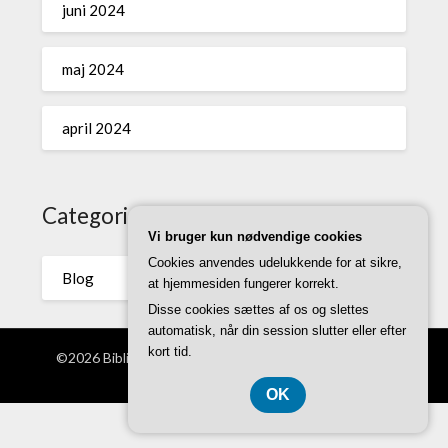
juni 2024
maj 2024
april 2024
Categories
Vi bruger kun nødvendige cookies
Cookies anvendes udelukkende for at sikre,
Blog
at hjemmesiden fungerer korrekt.
Disse cookies sættes af os og slettes
automatisk, når din session slutter eller efter
kort tid.
©2026 Bibliomanen.dk
| WordPress Theme by
Superb
WordPress Themes
OK
CVR DK 37407739