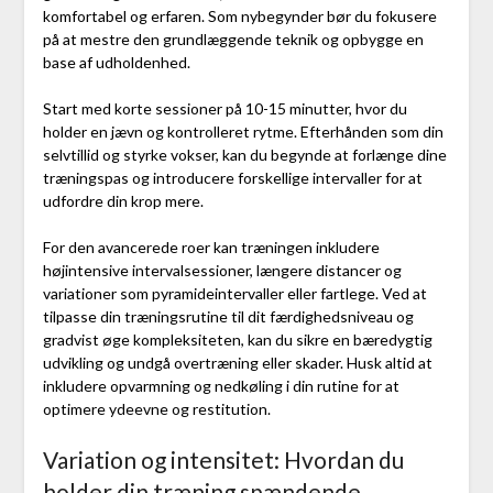
komfortabel og erfaren. Som nybegynder bør du fokusere
på at mestre den grundlæggende teknik og opbygge en
base af udholdenhed.
Start med korte sessioner på 10-15 minutter, hvor du
holder en jævn og kontrolleret rytme. Efterhånden som din
selvtillid og styrke vokser, kan du begynde at forlænge dine
træningspas og introducere forskellige intervaller for at
udfordre din krop mere.
For den avancerede roer kan træningen inkludere
højintensive intervalsessioner, længere distancer og
variationer som pyramideintervaller eller fartlege. Ved at
tilpasse din træningsrutine til dit færdighedsniveau og
gradvist øge kompleksiteten, kan du sikre en bæredygtig
udvikling og undgå overtræning eller skader. Husk altid at
inkludere opvarmning og nedkøling i din rutine for at
optimere ydeevne og restitution.
Variation og intensitet: Hvordan du
holder din træning spændende