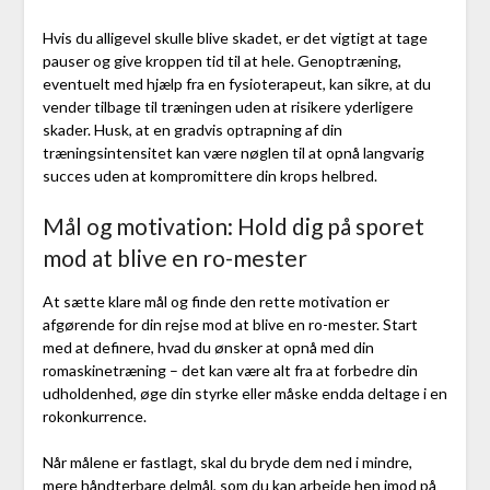
Hvis du alligevel skulle blive skadet, er det vigtigt at tage
pauser og give kroppen tid til at hele. Genoptræning,
eventuelt med hjælp fra en fysioterapeut, kan sikre, at du
vender tilbage til træningen uden at risikere yderligere
skader. Husk, at en gradvis optrapning af din
træningsintensitet kan være nøglen til at opnå langvarig
succes uden at kompromittere din krops helbred.
Mål og motivation: Hold dig på sporet
mod at blive en ro-mester
At sætte klare mål og finde den rette motivation er
afgørende for din rejse mod at blive en ro-mester. Start
med at definere, hvad du ønsker at opnå med din
romaskinetræning – det kan være alt fra at forbedre din
udholdenhed, øge din styrke eller måske endda deltage i en
rokonkurrence.
Når målene er fastlagt, skal du bryde dem ned i mindre,
mere håndterbare delmål, som du kan arbejde hen imod på