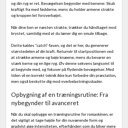
og din ryg er ret. Bevægelsen begynder med benene: Skub
kraftigt fra med fødderne, mens du holder armene strakte
og kroppen let foroverbøjet.
Når dine ben er næsten strakte, trækker du håndtaget mod
brystet, samtidig med at du læner dig en smule tilbage.
Dette kaldes “catch”-fasen, og det er her, du genererer
størstedelen af din kraft. Returnér til startpositionen ved
at strække armene og bøje knæene, mens du bevarer en
stærk kerne og en lige ryg. Øv denne sekvens langsomt til
at begynde med, og fokuser på flydende bevægelser. Med
tiden vil en korrekt teknik ikke kun forbedre din præstation,
men også beskytte dig mod overbelastningsskader.
Opbygning af en træningsrutine: Fra
nybegynder til avanceret
Når du skal opbygge en træningsrutine for romaskinen, er
det vigtigt at tage højde for din nuværende form og
gradvist øge intensiteten, efterhånden som du bliver mere