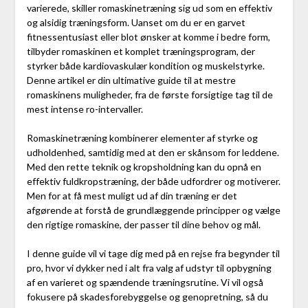
varierede, skiller romaskinetræning sig ud som en effektiv
og alsidig træningsform. Uanset om du er en garvet
fitnessentusiast eller blot ønsker at komme i bedre form,
tilbyder romaskinen et komplet træningsprogram, der
styrker både kardiovaskulær kondition og muskelstyrke.
Denne artikel er din ultimative guide til at mestre
romaskinens muligheder, fra de første forsigtige tag til de
mest intense ro-intervaller.
Romaskinetræning kombinerer elementer af styrke og
udholdenhed, samtidig med at den er skånsom for leddene.
Med den rette teknik og kropsholdning kan du opnå en
effektiv fuldkropstræning, der både udfordrer og motiverer.
Men for at få mest muligt ud af din træning er det
afgørende at forstå de grundlæggende principper og vælge
den rigtige romaskine, der passer til dine behov og mål.
I denne guide vil vi tage dig med på en rejse fra begynder til
pro, hvor vi dykker ned i alt fra valg af udstyr til opbygning
af en varieret og spændende træningsrutine. Vi vil også
fokusere på skadesforebyggelse og genopretning, så du