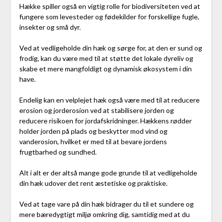
Hække spiller også en vigtig rolle for biodiversiteten ved at
fungere som levesteder og fødekilder for forskellige fugle,
insekter og små dyr.
Ved at vedligeholde din hæk og sørge for, at den er sund og
frodig, kan du være med til at støtte det lokale dyreliv og
skabe et mere mangfoldigt og dynamisk økosystem i din
have.
Endelig kan en velplejet hæk også være med til at reducere
erosion og jorderosion ved at stabilisere jorden og
reducere risikoen for jordafskridninger. Hækkens rødder
holder jorden på plads og beskytter mod vind og
vanderosion, hvilket er med til at bevare jordens
frugtbarhed og sundhed.
Alt i alt er der altså mange gode grunde til at vedligeholde
din hæk udover det rent æstetiske og praktiske.
Ved at tage vare på din hæk bidrager du til et sundere og
mere bæredygtigt miljø omkring dig, samtidig med at du