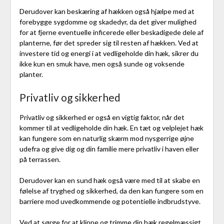
Derudover kan beskæring af hækken også hjælpe med at
forebygge sygdomme og skadedyr, da det giver mulighed
for at fjerne eventuelle inficerede eller beskadigede dele af
planterne, før det spreder sig til resten af hækken. Ved at
investere tid og energi i at vedligeholde din hæk, sikrer du
ikke kun en smuk have, men også sunde og voksende
planter.
Privatliv og sikkerhed
Privatliv og sikkerhed er også en vigtig faktor, når det
kommer til at vedligeholde din hæk. En tæt og velplejet hæk
kan fungere som en naturlig skærm mod nysgerrige øjne
udefra og give dig og din familie mere privatliv i haven eller
på terrassen.
Derudover kan en sund hæk også være med til at skabe en
følelse af tryghed og sikkerhed, da den kan fungere som en
barriere mod uvedkommende og potentielle indbrudstyve.
Ved at sørge for at klippe og trimme din hæk regelmæssigt,