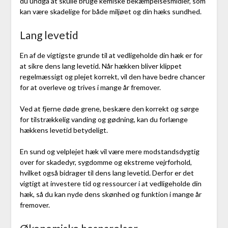
du undgå at skulle bruge kemiske bekæmpelsesmidler, som
kan være skadelige for både miljøet og din hæks sundhed.
Lang levetid
En af de vigtigste grunde til at vedligeholde din hæk er for
at sikre dens lang levetid. Når hækken bliver klippet
regelmæssigt og plejet korrekt, vil den have bedre chancer
for at overleve og trives i mange år fremover.
Ved at fjerne døde grene, beskære den korrekt og sørge
for tilstrækkelig vanding og gødning, kan du forlænge
hækkens levetid betydeligt.
En sund og velplejet hæk vil være mere modstandsdygtig
over for skadedyr, sygdomme og ekstreme vejrforhold,
hvilket også bidrager til dens lang levetid. Derfor er det
vigtigt at investere tid og ressourcer i at vedligeholde din
hæk, så du kan nyde dens skønhed og funktion i mange år
fremover.