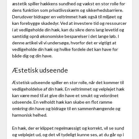
æstetik spiller hækkens sundhed og vækst en stor rolle for
dens funktion som privatlivsskærm og sikkerhedsbarriere.
Derudover bidrager en veltrimmet hæk også til miljøet og
kan forebygge skadedyr. Ved at investere tid og ressourcer
i at vedligeholde din hæk, kan du sikre dens lang levetid og
samtidig opnå økonomiske besparelser i det lange løb. I
denne artikel vil vi undersøge, hvorfor det er vigtigt at
vedligeholde din hæk og hvilke fordele det kan have for
både dig og din have.
Æstetisk udseende
Æstetisk udseende spiller en stor rolle, når det kommer til
vedligeholdelse af din hæk. En veltrimmet og velplejet hæk
kan være med til at give din have et smukt og velordnet
udseende. En velholdt hæk kan skabe en flot ramme
omkring din have og bidrage til en sammenhængende og
harmonisk helhed.
En hæk, der er klippet regelmæssigt og korrekt, vil se sund
og velplejet ud, og det vil tydeligt kunne ses, at du går op i