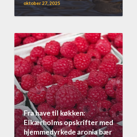
oktober 27, 2025
Fra have til køkken:
Elkærholms opskrifter med
hjemmedyrkede aronia bær