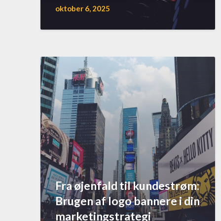
oktober 6, 2025
Fra øjenfald til kundestrøm:
Brugen af logo bannere i din
marketingstrategi