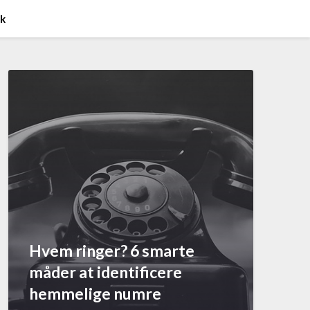
ik
Hvem ringer? 6 smarte
måder at identificere
hemmelige numre