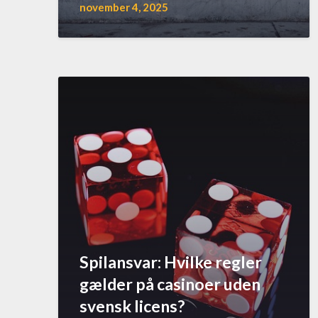
november 4, 2025
Spilansvar: Hvilke regler
gælder på casinoer uden
svensk licens?