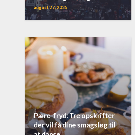
august 27, 2025
Pære-fryd: Tre opskrifter
der vil få dine smagsløg til
at danse