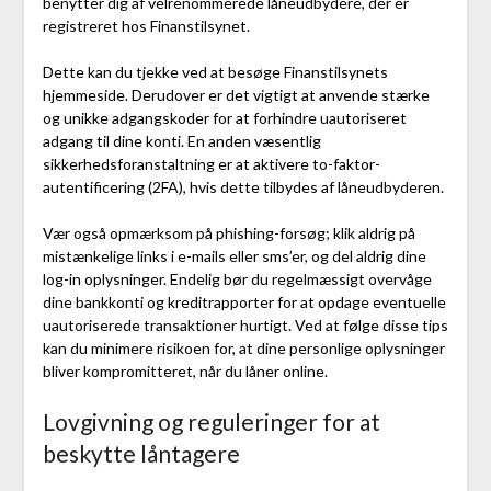
benytter dig af velrenommerede låneudbydere, der er
registreret hos Finanstilsynet.
Dette kan du tjekke ved at besøge Finanstilsynets
hjemmeside. Derudover er det vigtigt at anvende stærke
og unikke adgangskoder for at forhindre uautoriseret
adgang til dine konti. En anden væsentlig
sikkerhedsforanstaltning er at aktivere to-faktor-
autentificering (2FA), hvis dette tilbydes af låneudbyderen.
Vær også opmærksom på phishing-forsøg; klik aldrig på
mistænkelige links i e-mails eller sms’er, og del aldrig dine
log-in oplysninger. Endelig bør du regelmæssigt overvåge
dine bankkonti og kreditrapporter for at opdage eventuelle
uautoriserede transaktioner hurtigt. Ved at følge disse tips
kan du minimere risikoen for, at dine personlige oplysninger
bliver kompromitteret, når du låner online.
Lovgivning og reguleringer for at
beskytte låntagere