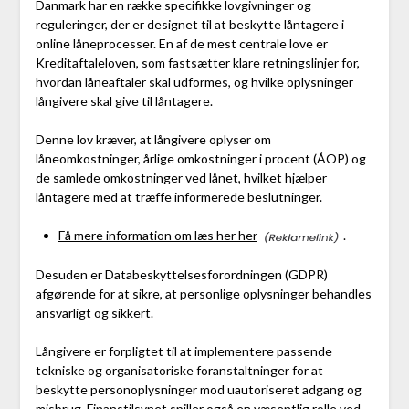
Danmark har en række specifikke lovgivninger og
reguleringer, der er designet til at beskytte låntagere i
online låneprocesser. En af de mest centrale love er
Kreditaftaleloven, som fastsætter klare retningslinjer for,
hvordan låneaftaler skal udformes, og hvilke oplysninger
långivere skal give til låntagere.
Denne lov kræver, at långivere oplyser om
låneomkostninger, årlige omkostninger i procent (ÅOP) og
de samlede omkostninger ved lånet, hvilket hjælper
låntagere med at træffe informerede beslutninger.
Få mere information om læs her her
.
Desuden er Databeskyttelsesforordningen (GDPR)
afgørende for at sikre, at personlige oplysninger behandles
ansvarligt og sikkert.
Långivere er forpligtet til at implementere passende
tekniske og organisatoriske foranstaltninger for at
beskytte personoplysninger mod uautoriseret adgang og
misbrug. Finanstilsynet spiller også en væsentlig rolle ved