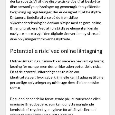
der kan opstå. Vi vil give dig praktiske tips til at beskytte
dine personlige oplysninger og gennemgå den gældende
lovgivning og reguleringer, der er designet til at beskytte
låntagere. Endelig vil vi se på de fremtidige
sikkerhedsteknologier, der kan hjælpe med at gøre online
lån endnu sikrere. Ved at forstå disse elementer kan du
navigere mere trygt i den digitale låneverden og sikre, at
dine oplysninger forbliver beskyttede.
Potentielle risici ved online låntagning
Online låntagning i Danmark kan være en bekvem og hurtig
løsning for mange, men det er ikke uden potentielle risici.
En af de største udfordringer er truslen om
identitetstyveri, hvor cyberkriminelle kan få adgang til dine
personlige oplysninger og misbruge dem til økonomiske
formål.
Desuden er der risiko for at støde på uautoriserede eller
useriøse låneudbydere, som kan udnytte manglende
kendskab til reguleringer og love for at tilbyde lån med
urimeligt høje renter og skjulte gebyrer.