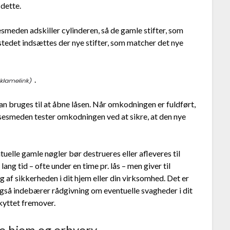
 dette.
smeden adskiller cylinderen, så de gamle stifter, som
 stedet indsættes der nye stifter, som matcher det nye
.
n bruges til at åbne låsen. Når omkodningen er fuldført,
åsesmeden tester omkodningen ved at sikre, at den nye
tuelle gamle nøgler bør destrueres eller afleveres til
ng tid – ofte under en time pr. lås – men giver til
 af sikkerheden i dit hjem eller din virksomhed. Det er
gså indebærer rådgivning om eventuelle svagheder i dit
kyttet fremover.
te hjem og erhverv