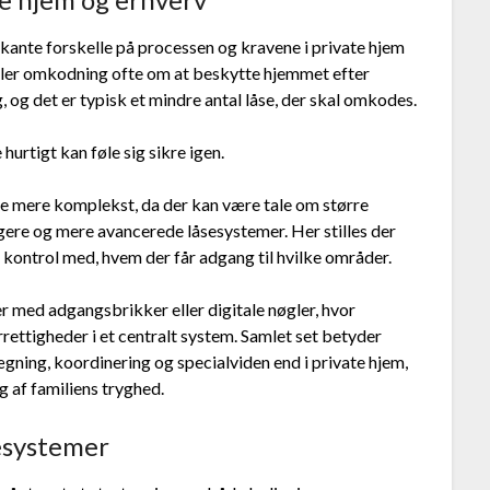
kante forskelle på processen og kravene i private hjem
dler omkodning ofte om at beskytte hjemmet efter
, og det er typisk et mindre antal låse, der skal omkodes.
urtigt kan føle sig sikre igen.
 mere komplekst, da der kan være tale om større
re og mere avancerede låsesystemer. Her stilles der
 kontrol med, hvem der får adgang til hvilke områder.
 med adgangsbrikker eller digitale nøgler, hvor
ttigheder i et centralt system. Samlet set betyder
gning, koordinering og specialviden end i private hjem,
g af familiens tryghed.
sesystemer