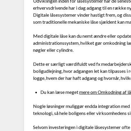
Udviklingen inden for låsesystemer har de seneste
erhvervsdrivende har i dag adgang til en række n
Digitale låsesystemer vinder hastigt frem, og diss
som traditionelle mekaniske låse sjældent kan m
Med digitale låse kan du nemt ændre eller opdate
administrationssystem, hvilket gør omkodning lan
nøgler eller cylindre.
Dette er særligt værdifuldt ved fx medarbejderskif
boligudlejning, hvor adgangen let kan tilpasses 
logge, hvem der har haft adgang og hvornår, hvilke
Du kan læse meget
mere om Omkodning af lå
Nogle løsninger muliggør endda integration med
teknologi, så hele boligens eller virksomhedens s
Selvom investeringen i digitale låsesystemer ofte e