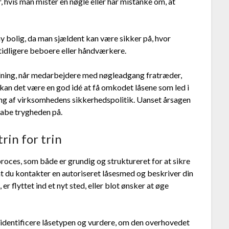
, hvis man mister en nøgle eller har mistanke om, at
y bolig, da man sjældent kan være sikker på, hvor
 tidligere beboere eller håndværkere.
ing, når medarbejdere med nøgleadgang fratræder,
 kan det være en god idé at få omkodet låsene som led i
ing af virksomhedens sikkerhedspolitik. Uanset årsagen
kabe trygheden på.
rin for trin
proces, som både er grundig og struktureret for at sikre
at du kontakter en autoriseret låsesmed og beskriver din
 er flyttet ind et nyt sted, eller blot ønsker at øge
 identificere låsetypen og vurdere, om den overhovedet