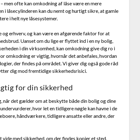
ud – men ofte kan omkodning af låse være en mere
n i låsecylinderen kan du nemt og hurtigt sikre, at gamle
tere i helt nye låsesystemer.
e og erhverv, og kan være en afgørende faktor for at
sbrud. Uanset om du lige er flyttet ind i en ny bolig,
kkerheden i din virksomhed, kan omkodning give dig ro i
rfor omkodning er vigtig, hvornår det anbefales, hvordan
ogier, der findes på området. Vi giver dig også gode råd
ytter dig mod fremtidige sikkerhedsrisici.
gtig for din sikkerhed
, når det gælder om at beskytte både din bolig og dine
ervurderer, hvor let en tidligere nøgle kan havne i de
eboere, håndværkere, tidligere ansatte eller andre, der
 at vide med sikkerhed, om der findes kopier et sted.