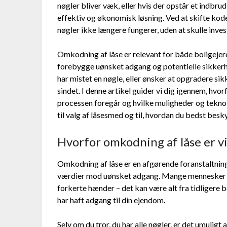
nøgler bliver væk, eller hvis der opstår et indbr
effektiv og økonomisk løsning. Ved at skifte kode
nøgler ikke længere fungerer, uden at skulle inves
Omkodning af låse er relevant for både boligejer
forebygge uønsket adgang og potentielle sikkerhed
har mistet en nøgle, eller ønsker at opgradere si
sindet. I denne artikel guider vi dig igennem, hvo
processen foregår og hvilke muligheder og teknol
til valg af låsesmed og til, hvordan du bedst besk
Hvorfor omkodning af låse er vi
Omkodning af låse er en afgørende foranstaltning
værdier mod uønsket adgang. Mange mennesker und
forkerte hænder – det kan være alt fra tidligere b
har haft adgang til din ejendom.
Selv om du tror, du har alle nøgler, er det umuligt