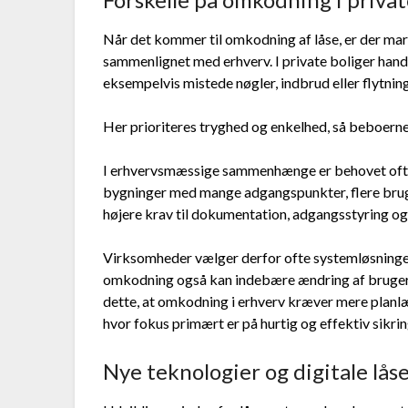
Når det kommer til omkodning af låse, er der mar
sammenlignet med erhverv. I private boliger han
eksempelvis mistede nøgler, indbrud eller flytning
Her prioriteres tryghed og enkelhed, så beboerne h
I erhvervsmæssige sammenhænge er behovet ofte
bygninger med mange adgangspunkter, flere bruge
højere krav til dokumentation, adgangsstyring og
Virksomheder vælger derfor ofte systemløsninger
omkodning også kan indebære ændring af brugerre
dette, at omkodning i erhverv kræver mere planlæ
hvor fokus primært er på hurtig og effektiv sikrin
Nye teknologier og digitale lå