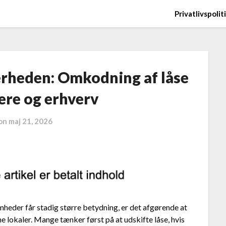
Privatlivspolit
kerheden: Omkodning af låse
jere og erhverv
 on
maj 21, 2026
mheder får stadig større betydning, er det afgørende at
ne lokaler. Mange tænker først på at udskifte låse, hvis