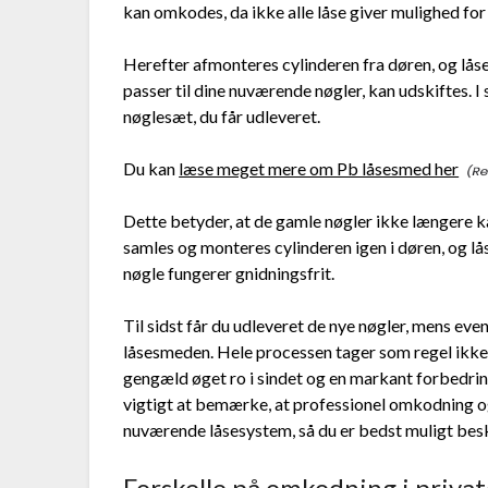
kan omkodes, da ikke alle låse giver mulighed for
Herefter afmonteres cylinderen fra døren, og låse
passer til dine nuværende nøgler, kan udskiftes. I
nøglesæt, du får udleveret.
Du kan
læse meget mere om Pb låsesmed her
Dette betyder, at de gamle nøgler ikke længere ka
samles og monteres cylinderen igen i døren, og l
nøgle fungerer gnidningsfrit.
Til sidst får du udleveret de nye nøgler, mens even
låsesmeden. Hele processen tager som regel ikke la
gengæld øget ro i sindet og en markant forbedring
vigtigt at bemærke, at professionel omkodning o
nuværende låsesystem, så du er bedst muligt bes
Forskelle på omkodning i priva