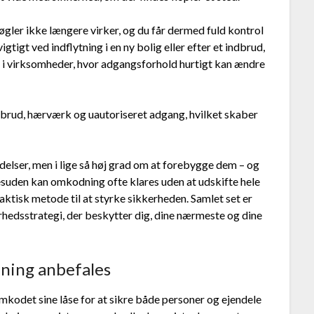
øgler ikke længere virker, og du får dermed fuld kontrol
igtigt ved indflytning i en ny bolig eller efter et indbrud,
 i virksomheder, hvor adgangsforhold hurtigt kan ændre
brud, hærværk og uautoriseret adgang, hvilket skaber
elser, men i lige så høj grad om at forebygge dem – og
esuden kan omkodning ofte klares uden at udskifte hele
aktisk metode til at styrke sikkerheden. Samlet set er
hedsstrategi, der beskytter dig, dine nærmeste og dine
dning anbefales
 omkodet sine låse for at sikre både personer og ejendele