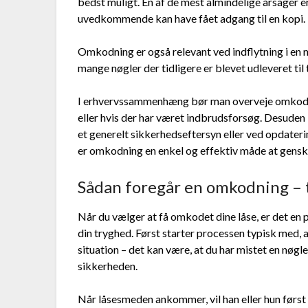
bedst muligt. En af de mest almindelige årsager er
uvedkommende kan have fået adgang til en kopi.
Omkodning er også relevant ved indflytning i en n
mange nøgler der tidligere er blevet udleveret til
I erhvervssammenhæng bør man overveje omkodn
eller hvis der har været indbrudsforsøg. Desuden
et generelt sikkerhedseftersyn eller ved opdater
er omkodning en enkel og effektiv måde at gens
Sådan foregår en omkodning – t
Når du vælger at få omkodet dine låse, er det en 
din tryghed. Først starter processen typisk med, 
situation – det kan være, at du har mistet en nøgle,
sikkerheden.
Når låsesmeden ankommer, vil han eller hun først