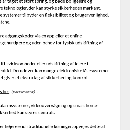
 år taget et stort spring, og både boligejere og
ye teknologier, der kan styrke sikkerheden markant.
e systemer tilbyder en fleksibilitet og brugervenlighed,
atche.
re adgangskoder via en app eller et online
gt hurtigere og uden behov for fysisk udskiftning af
t i virksomheder eller udskiftning af lejere i
i realtid. Derudover kan mange elektroniske låsesystemer
t giver et ekstra lag af sikkerhed og kontrol.
s her
.
 alarmsystemer, videoovervågning og smart home-
ikkerhed kan styres centralt.
r højere end i traditionelle løsninger, opvejes dette af